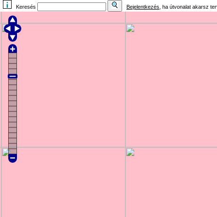
Keresés
Bejelentkezés
, ha útvonalat akarsz te