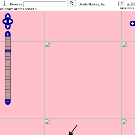
a régi
Keresés
Bejelentkezés
, ha
raszteres
útvonalat akarsz tervezni