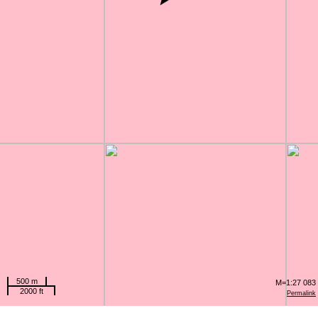
500 m
M=1:27 083
2000 ft
Permalink