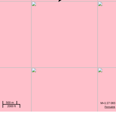
500 m
M=1:27 083
2000 ft
Permalink