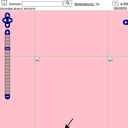
a régi
Keresés
Bejelentkezés
, ha
raszteres
útvonalat akarsz tervezni