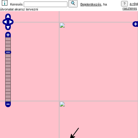
a régi
Keresés
Bejelentkezés
, ha
raszteres
útvonalat akarsz tervezni