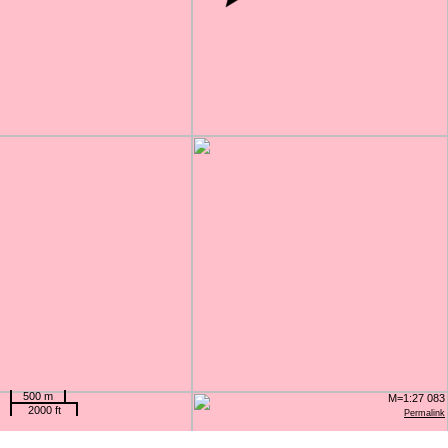
500 m
M=1:27 083
2000 ft
Permalink