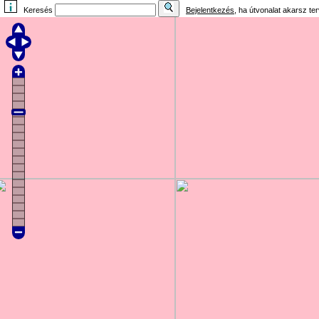
Keresés
Bejelentkezés
, ha útvonalat akarsz te