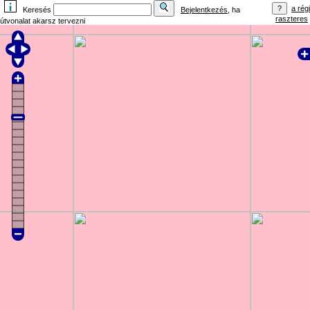
a régi
Keresés
Bejelentkezés
, ha
raszteres
útvonalat akarsz tervezni