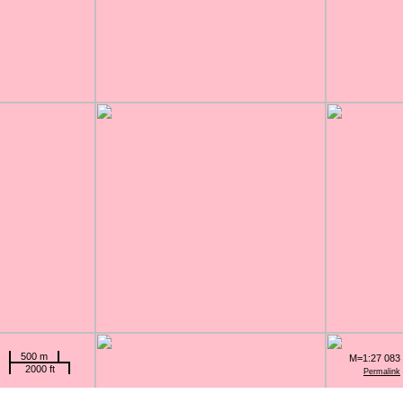
500 m
M=1:27 083
2000 ft
Permalink