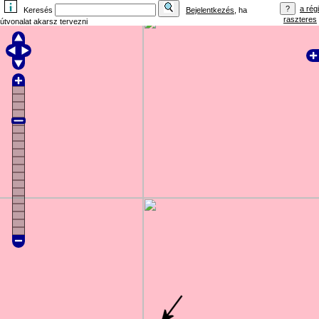
a régi
Keresés
Bejelentkezés
, ha
raszteres
útvonalat akarsz tervezni