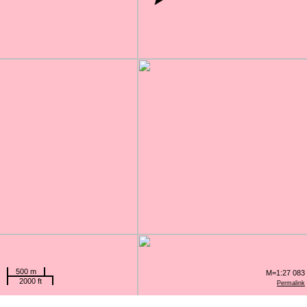
500 m
M=1:27 083
2000 ft
Permalink