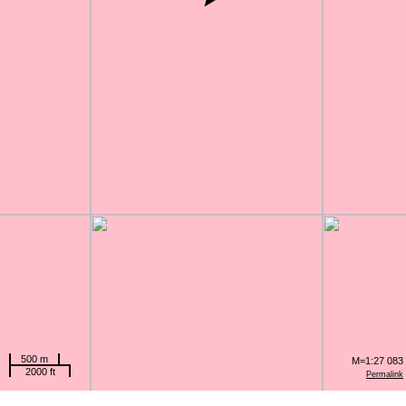
500 m
M=1:27 083
2000 ft
Permalink