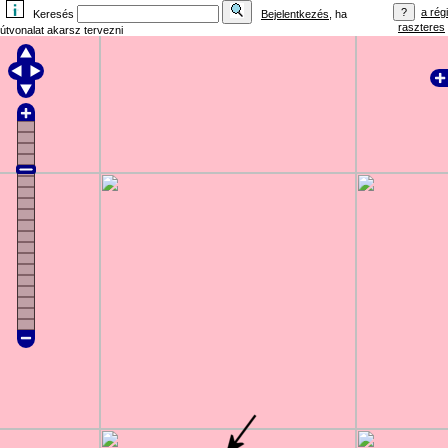
a régi
Keresés
Bejelentkezés
, ha
raszteres
útvonalat akarsz tervezni