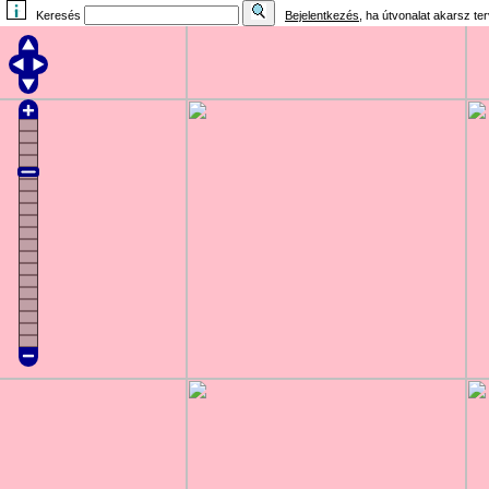
Keresés
Bejelentkezés
, ha útvonalat akarsz te