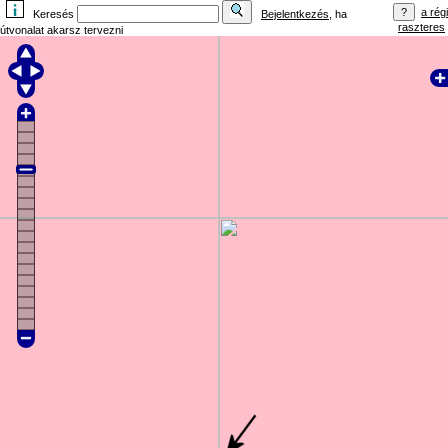
a régi
Keresés
Bejelentkezés
, ha
raszteres
útvonalat akarsz tervezni