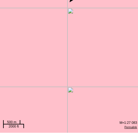
500 m
M=1:27 083
2000 ft
Permalink