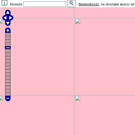
Keresés
Bejelentkezés
, ha útvonalat akarsz te