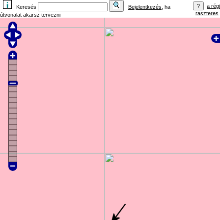
a régi
Keresés
Bejelentkezés
, ha
raszteres
útvonalat akarsz tervezni