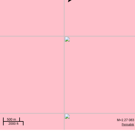
500 m
M=1:27 083
2000 ft
Permalink