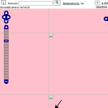
a régi
Keresés
Bejelentkezés
, ha
raszteres
útvonalat akarsz tervezni