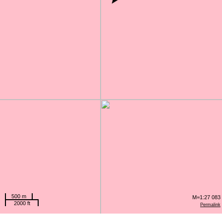
500 m
M=1:27 083
2000 ft
Permalink