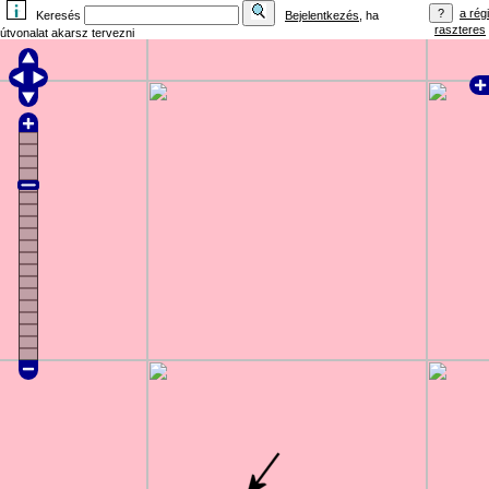
a régi
Keresés
Bejelentkezés
, ha
raszteres
útvonalat akarsz tervezni