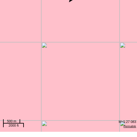
500 m
M=1:27 083
2000 ft
Permalink