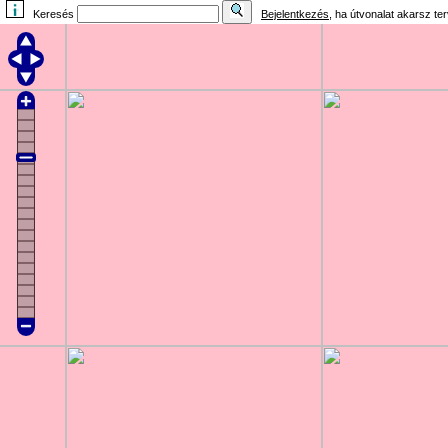
Keresés
Bejelentkezés
, ha útvonalat akarsz te