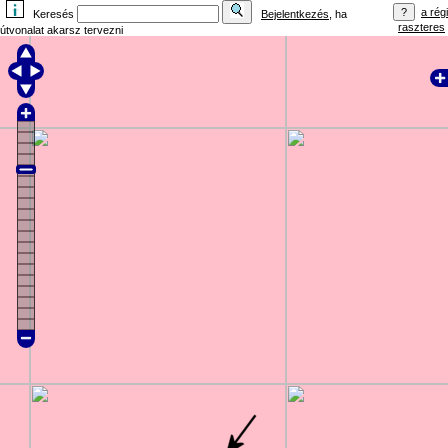
a régi
Keresés
Bejelentkezés
, ha
raszteres
útvonalat akarsz tervezni