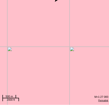
500 m
M=1:27 083
2000 ft
Permalink