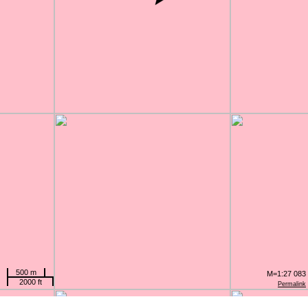
500 m
M=1:27 083
2000 ft
Permalink