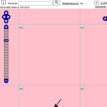
a régi
Keresés
Bejelentkezés
, ha
raszteres
útvonalat akarsz tervezni