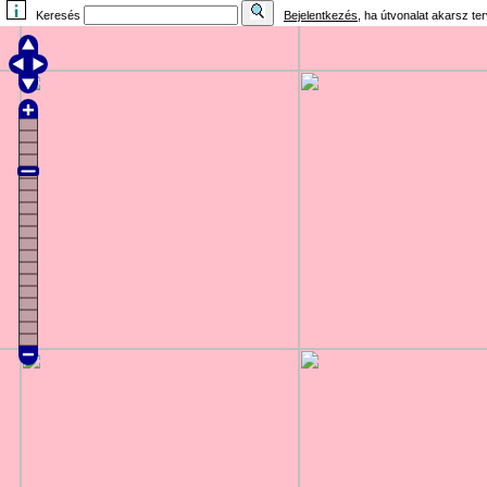
Keresés
Bejelentkezés
, ha útvonalat akarsz te