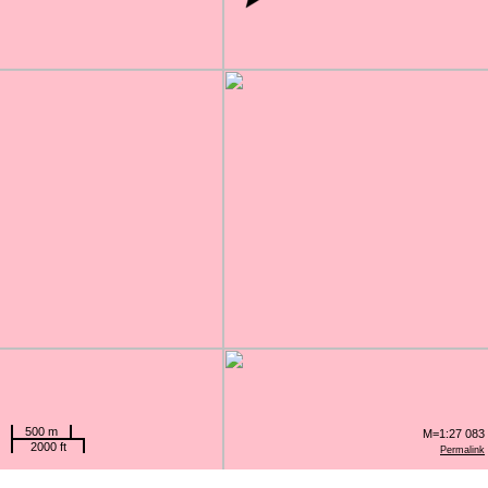
500 m
M=1:27 083
2000 ft
Permalink