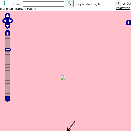
a régi
Keresés
Bejelentkezés
, ha
raszteres
útvonalat akarsz tervezni