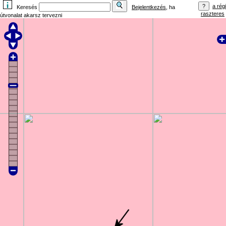
a régi
Keresés
Bejelentkezés
, ha
raszteres
útvonalat akarsz tervezni