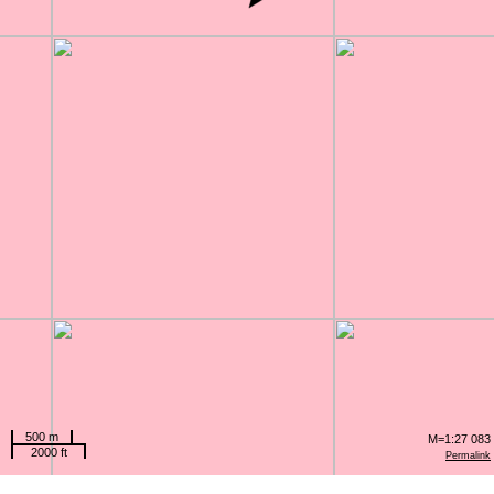
500 m
M=1:27 083
2000 ft
Permalink