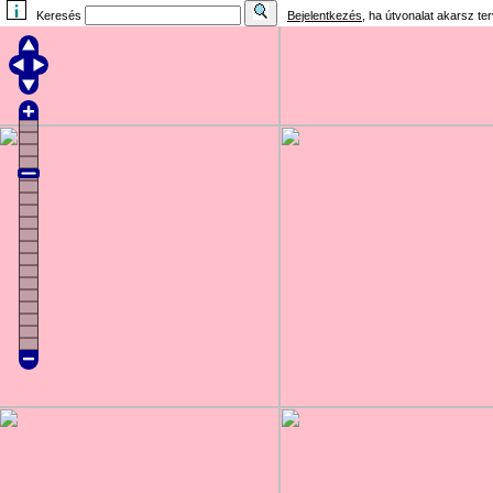
Keresés
Bejelentkezés
, ha útvonalat akarsz te