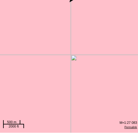
500 m
M=1:27 083
2000 ft
Permalink