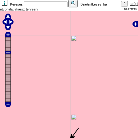
a régi
Keresés
Bejelentkezés
, ha
raszteres
útvonalat akarsz tervezni