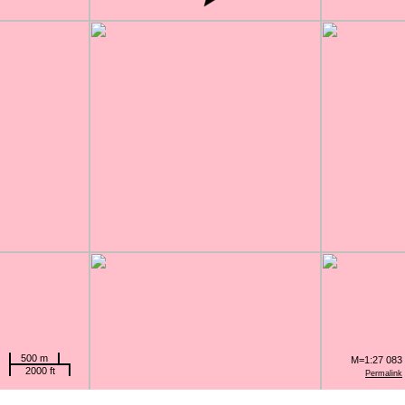
500 m
M=1:27 083
2000 ft
Permalink