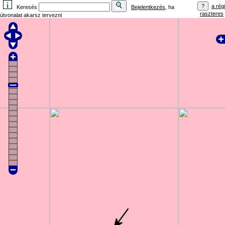
a régi
Keresés
Bejelentkezés
, ha
raszteres
útvonalat akarsz tervezni