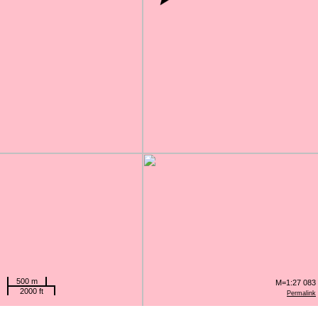
500 m
M=1:27 083
2000 ft
Permalink