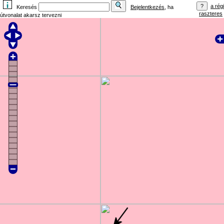
a régi
Keresés
Bejelentkezés
, ha
raszteres
útvonalat akarsz tervezni