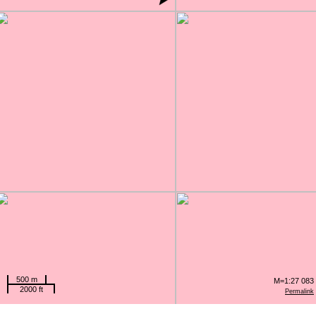
500 m
M=1:27 083
2000 ft
Permalink