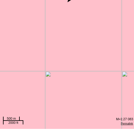
500 m
M=1:27 083
2000 ft
Permalink