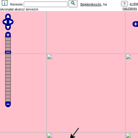
a régi
Keresés
Bejelentkezés
, ha
raszteres
útvonalat akarsz tervezni