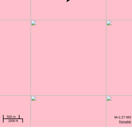
500 m
M=1:27 083
2000 ft
Permalink