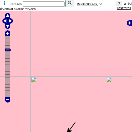
a régi
Keresés
Bejelentkezés
, ha
raszteres
útvonalat akarsz tervezni