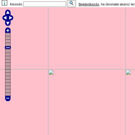
Keresés
Bejelentkezés
, ha útvonalat akarsz te