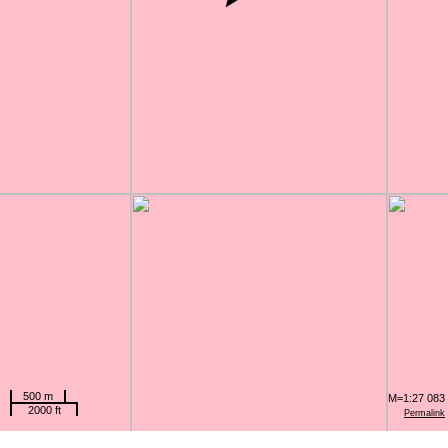
500 m
M=1:27 083
2000 ft
Permalink