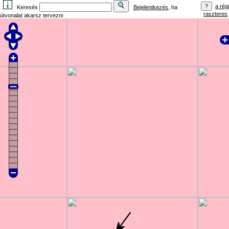
a régi
Keresés
Bejelentkezés
, ha
raszteres
útvonalat akarsz tervezni