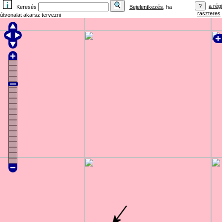
a régi
Keresés
Bejelentkezés
, ha
raszteres
útvonalat akarsz tervezni