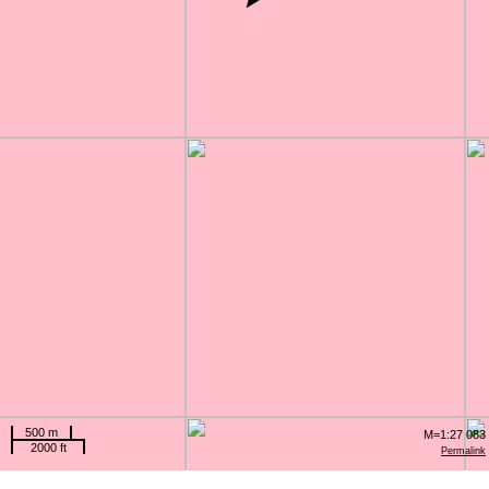
500 m
M=1:27 083
2000 ft
Permalink