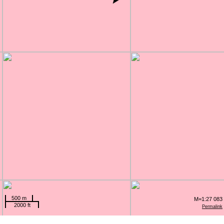
500 m
M=1:27 083
2000 ft
Permalink