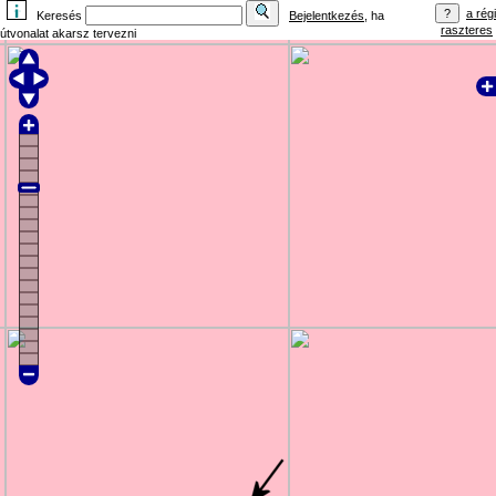
a régi
Keresés
Bejelentkezés
, ha
raszteres
útvonalat akarsz tervezni