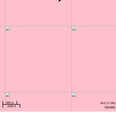
500 m
M=1:27 083
2000 ft
Permalink