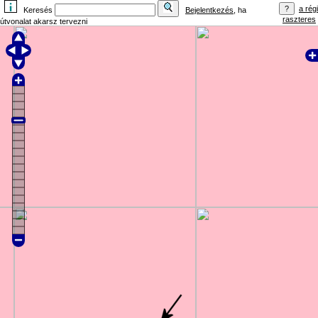
a régi
Keresés
Bejelentkezés
, ha
raszteres
útvonalat akarsz tervezni