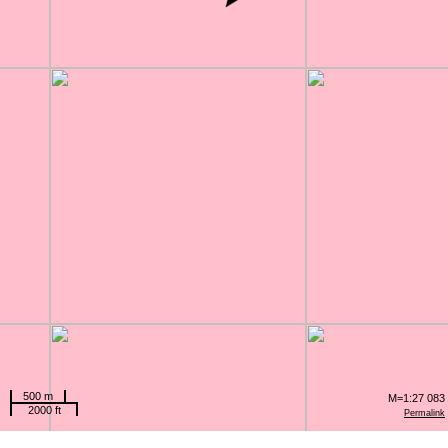
500 m
M=1:27 083
2000 ft
Permalink