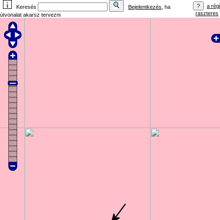
a régi
Keresés
Bejelentkezés
, ha
raszteres
útvonalat akarsz tervezni