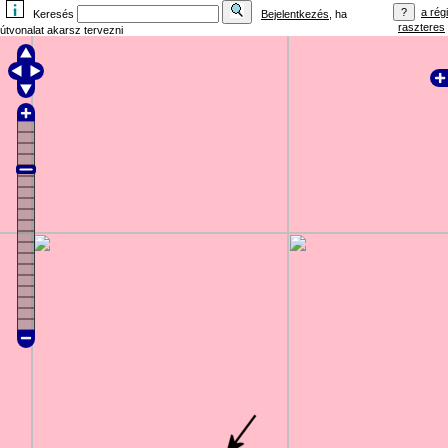
a régi
Keresés
Bejelentkezés
, ha
raszteres
útvonalat akarsz tervezni