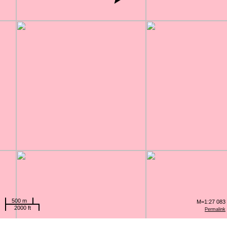
500 m
M=1:27 083
2000 ft
Permalink