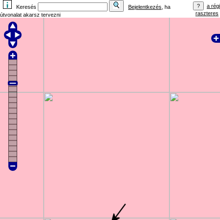
a régi
Keresés
Bejelentkezés
, ha
raszteres
útvonalat akarsz tervezni