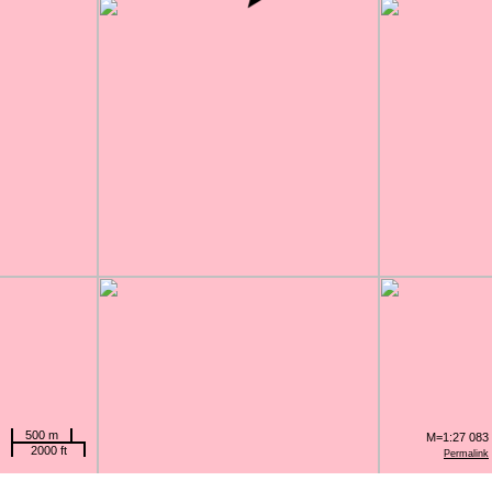
500 m
M=1:27 083
2000 ft
Permalink