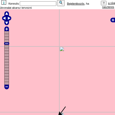
a régi
Keresés
Bejelentkezés
, ha
raszteres
útvonalat akarsz tervezni