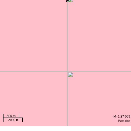
500 m
M=1:27 083
2000 ft
Permalink