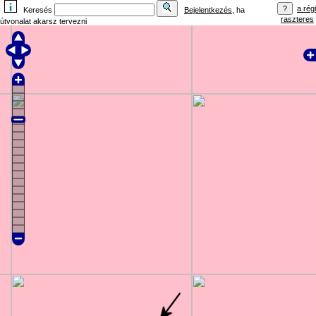
a régi
Keresés
Bejelentkezés
, ha
raszteres
útvonalat akarsz tervezni