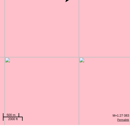
500 m
M=1:27 083
2000 ft
Permalink