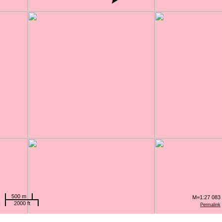
500 m
M=1:27 083
2000 ft
Permalink