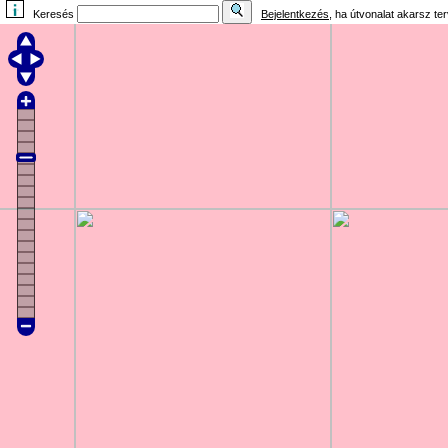
Keresés
Bejelentkezés
, ha útvonalat akarsz te