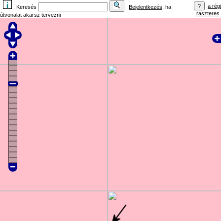
a régi
Keresés
Bejelentkezés
, ha
raszteres
útvonalat akarsz tervezni