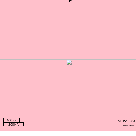
500 m
M=1:27 083
2000 ft
Permalink