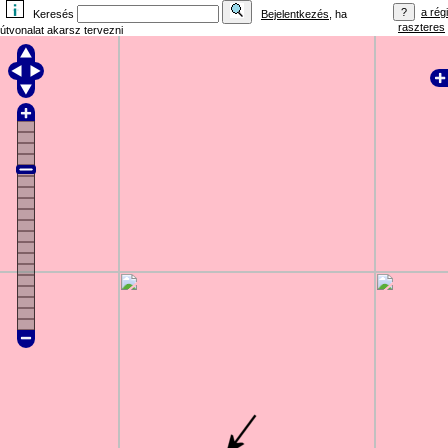
a régi
Keresés
Bejelentkezés
, ha
raszteres
útvonalat akarsz tervezni