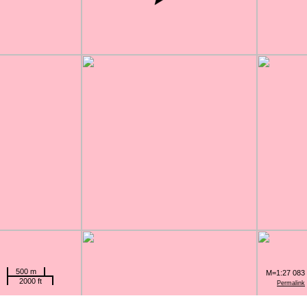
500 m
M=1:27 083
2000 ft
Permalink