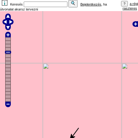
a régi
Keresés
Bejelentkezés
, ha
raszteres
útvonalat akarsz tervezni