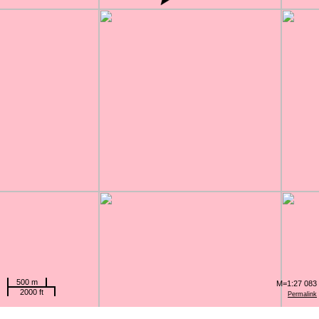
500 m
M=1:27 083
2000 ft
Permalink