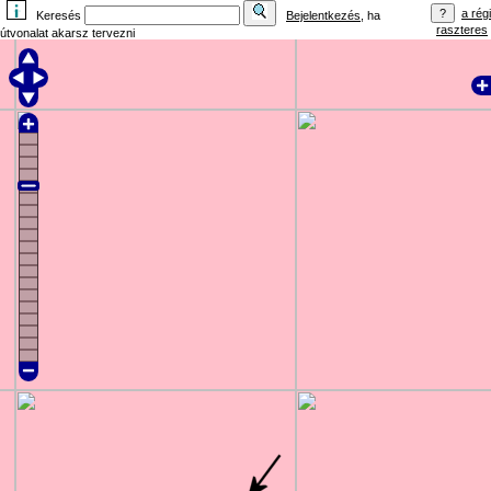
a régi
Keresés
Bejelentkezés
, ha
raszteres
útvonalat akarsz tervezni