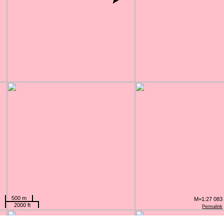
500 m
M=1:27 083
2000 ft
Permalink