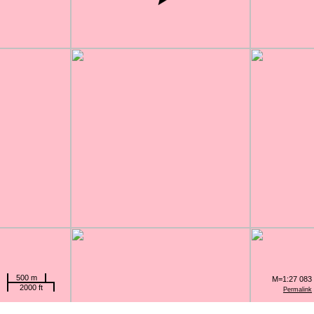
500 m
M=1:27 083
2000 ft
Permalink