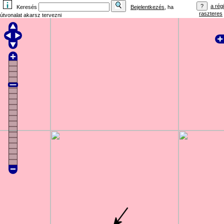
a régi
Keresés
Bejelentkezés
, ha
raszteres
útvonalat akarsz tervezni