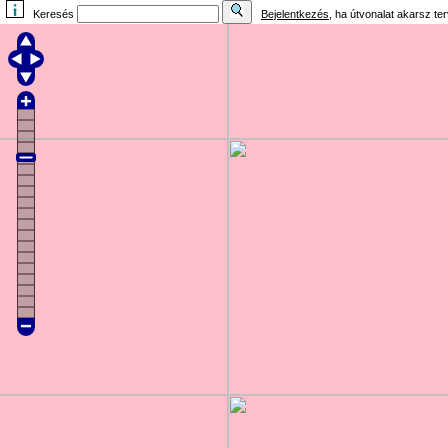
Keresés
Bejelentkezés
, ha útvonalat akarsz te