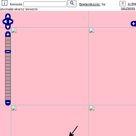
a régi
Keresés
Bejelentkezés
, ha
raszteres
útvonalat akarsz tervezni