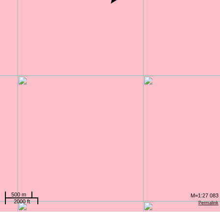
500 m
M=1:27 083
2000 ft
Permalink