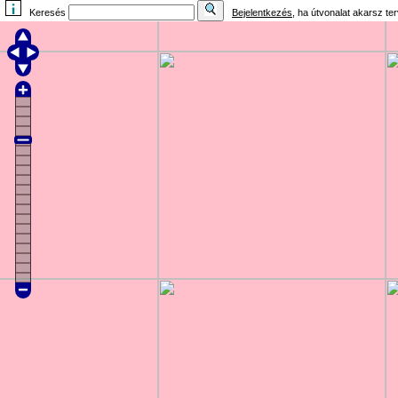
Keresés
Bejelentkezés
, ha útvonalat akarsz te