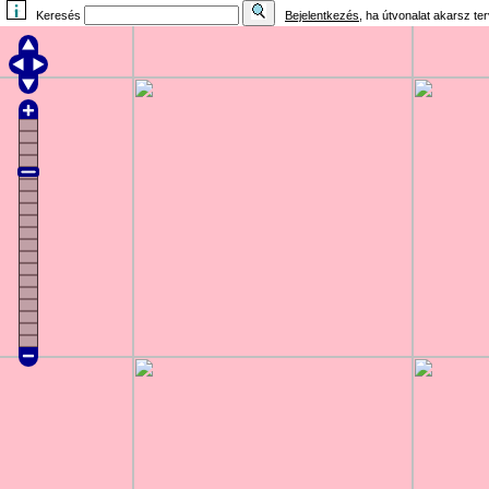
Keresés
Bejelentkezés
, ha útvonalat akarsz te