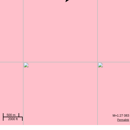
500 m
M=1:27 083
2000 ft
Permalink