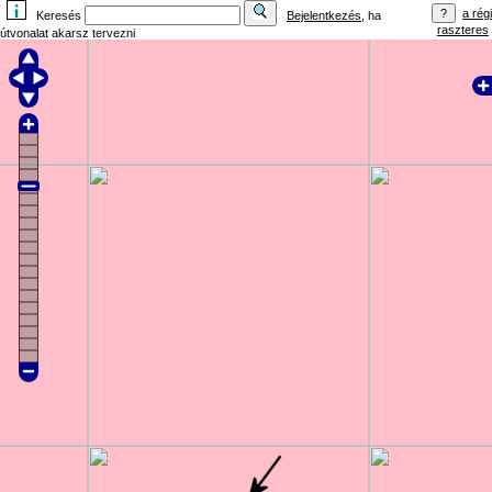
a régi
Keresés
Bejelentkezés
, ha
raszteres
útvonalat akarsz tervezni