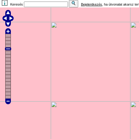
Keresés
Bejelentkezés
, ha útvonalat akarsz te